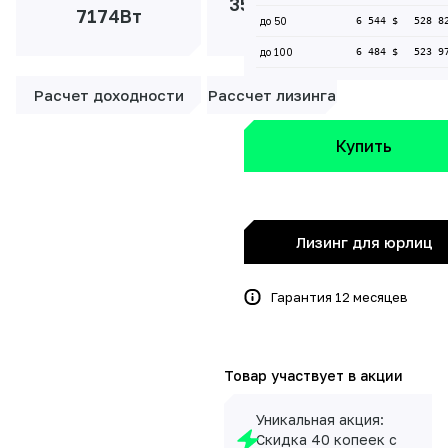
35 508 ₽/
7174Вт
до 50
6 544 $
528 8
мес
до 100
6 484 $
523 9
Расчет доходности
Рассчет лизинга
Купить
Лизинг для юрлиц
Гарантия 12 месяцев
Товар участвует в акции
Уникальная акция:
Скидка 40 копеек с