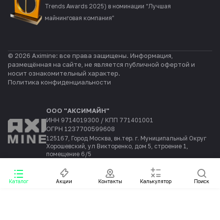
Trends Awards 2025) в номинации “Лучшая
майнинговая компания”
© 2026 Aximine: все права защищены. Информация,
размещённая на сайте, не является публичной офертой и
носит ознакомительный характер.
Политика конфиденциальности
ООО "АКСИМАЙН"
ИНН 9714019300 / КПП 771401001
ОГРН 1237700599608
125167, Город Москва, вн.тер. г. Муниципальный Округ
Хорошевский, ул Викторенко, дом 5, строение 1,
помещение 6/5
Каталог
Акции
Контакты
Калькулятор
Поиск