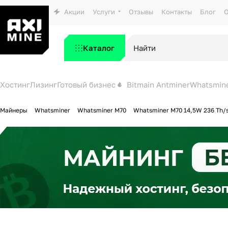
Акции
Услуги
Отзывы
Контакты
Блог
О
Каталог
Хостинг
Лизинг
Готовый бизнес
Bitmain Antminer
Whatsmin
Майнеры
Whatsminer
Whatsminer M70
Whatsminer M70 14,5W 236 Th/