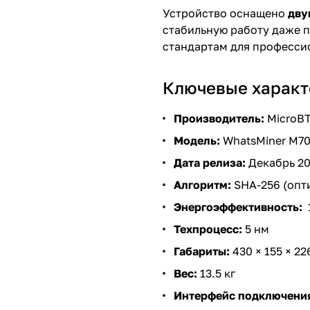
Устройство оснащено
дву
стабильную работу даже п
стандартам для професси
Ключевые характ
Производитель:
MicroB
Модель:
WhatsMiner M7
Дата релиза:
Декабрь 2
Алгоритм:
SHA-256 (опт
Энергоэффективность:
Техпроцесс:
5 нм
Габариты:
430 × 155 × 2
Вес:
13.5 кг
Интерфейс подключени