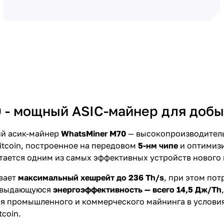
 - мощный ASIC-майнер для добыч
ий асик-майнер
WhatsMiner M70
— высокопроизводитель
itcoin, построенное на передовом
5-нм чипе
и оптимиз
итается одним из самых эффективных устройств нового
вает
максимальный хешрейт до 236 Th/s
, при этом пот
т выдающуюся
энергоэффективность — всего 14,5 Дж/Th
я промышленного и коммерческого майнинга в услови
tcoin.