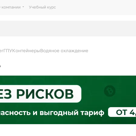
 компании
Учебный курс
er
ГПУ
Контейнеры
Водяное охлаждение
s