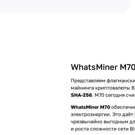
WhatsMiner M70
Представляем флагманск
майнинга криптовалюты B
SHA-256
. M70 сегодня сч
WhatsMiner M70
обеспечи
электроэнергии. Это даё
чрезвычайно выгодным дл
и роста сложности сети Bi