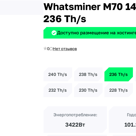
Whatsminer M70 1
236 Th/s
Доступно размещение на хостинге
0
Нет отзывов
240 Th/s
238 Th/s
236 Th/s
232 Th/s
230 Th/s
228 Th/s
Энергопотребление:
Год
3422Вт
101