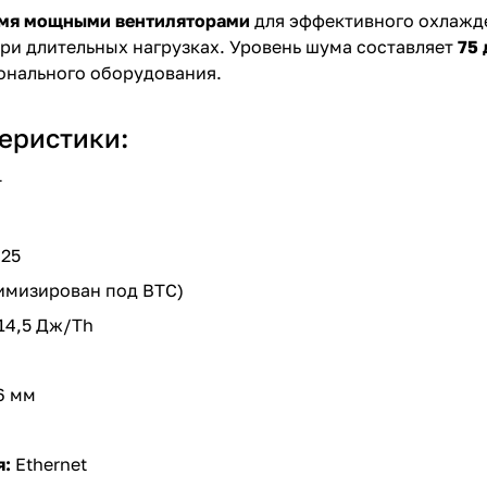
мя мощными вентиляторами
для эффективного охлажд
ри длительных нагрузках. Уровень шума составляет
75 
онального оборудования.
еристики:
T
0
025
имизирован под BTC)
14,5 Дж/Th
26 мм
я:
Ethernet