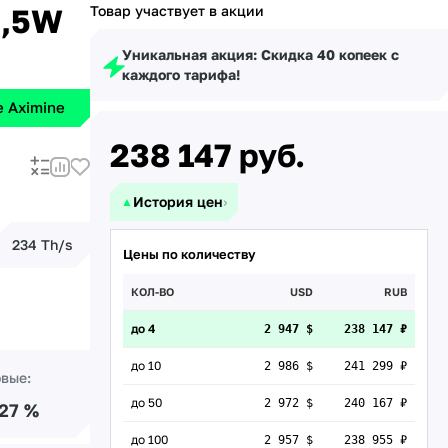
4,5W
Товар участвует в акции
Уникальная акция: Скидка 40 копеек с
каждого тарифа!
 Aximine
238 147
руб.
История цен
›
▲
234 Th/s
Цены по количеству
КОЛ-ВО
USD
RUB
до 4
2 947 $
238 147 ₽
до 10
2 986 $
241 299 ₽
овые:
до 50
2 972 $
240 167 ₽
.27 %
до 100
2 957 $
238 955 ₽