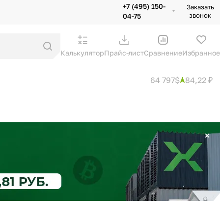
+7 (495) 150-
Заказать
звонок
04-75
Калькулятор
Прайс-лист
Сравнение
Избранное
64 797$
84,22 ₽
×