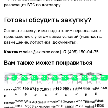
реализация BTC по договору
Готовы обсудить закупку?
Оставьте заявку, и мы подготовим персональное
предложение с учётом ваших условий (мощность,
размещение, логистика, документы).
Контакт:
sales@aximine.com
| +7 (495) 150-04-75
Вам также может понравиться
BTC
BTC
BTC
BTC
BTC
BTC
BTC
BTC
BTC
BTC
94 548
234 834
130 185
136 650
99 073
151 842
228 773
207 197
83 719
127 195
₽
₽
₽
₽
₽
₽
₽
₽
₽
₽
Whatsm
Whatsminer
Whatsminer
Whatsminer
Whatsminer
Bitmain
Bitmain
Whatsminer
Bitmain
Bitmain
M50S
M70
M61
M61S
M50S++
Antminer
Antminer
M60S++
Antminer
Antminer