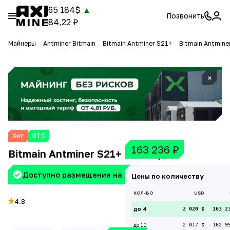
65 184$
▲
Позвонить
84,22 ₽
Майнеры
Antminer Bitmain
Bitmain Antminer S21+
Bitmain Antmine
×
Хит
BTC
163 236
₽
Bitmain Antminer S21+ 235 Th/s
Доступно размещение на хостинге Aximine
Цены по количеству
КОЛ-ВО
USD
4.8
до 4
2 020 $
163 2
до 10
2 017 $
162 9