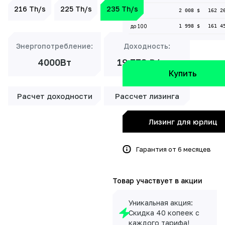
216 Th/s
225 Th/s
235 Th/s
до 50
2 008 $
162 2
до 100
1 998 $
161 4
Энергопотребление:
Доходность:
4000Вт
19 773 ₽/мес
Купить
Расчет доходности
Рассчет лизинга
Лизинг для юрлиц
Гарантия от 6 месяцев
Товар участвует в акции
Уникальная акция:
Скидка 40 копеек с
каждого тарифа!