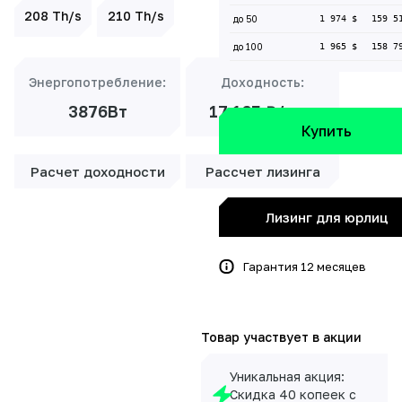
208 Th/s
210 Th/s
до 50
1 974 $
159 5
до 100
1 965 $
158 7
Энергопотребление:
Доходность:
3876Вт
17 165 ₽/мес
Купить
Расчет доходности
Рассчет лизинга
Лизинг для юрлиц
Гарантия 12 месяцев
Товар участвует в акции
Уникальная акция:
Скидка 40 копеек с