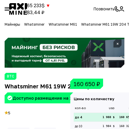
65 233$
▼
Позвонить
83,44 ₽
Майнеры
Whatsminer
Whatsminer M61
Whatsminer M61 19W 204 
×
BTC
160 650
₽
Whatsminer M61 19W 204 Th/s
Доступно размещение на хостинге Aximine
Цены по количеству
КОЛ-ВО
USD
5
до 4
1 988 $
160 6
до 10
1 984 $
160 3