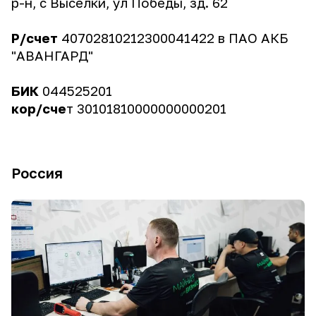
р-н, с Выселки, ул Победы, зд. 62
Р/счет
40702810212300041422 в ПАО АКБ
"АВАНГАРД"
БИК
044525201
кор/сче
т 30101810000000000201
Россия