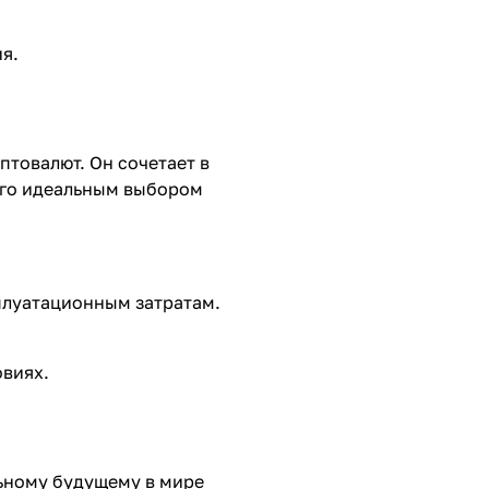
я.
птовалют. Он сочетает в
 его идеальным выбором
плуатационным затратам.
овиях.
льному будущему в мире