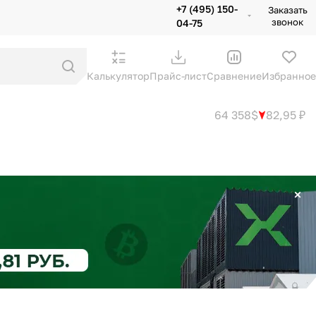
+7 (495) 150-
Заказать
звонок
04-75
Калькулятор
Прайс-лист
Сравнение
Избранное
64 358$
82,95 ₽
×