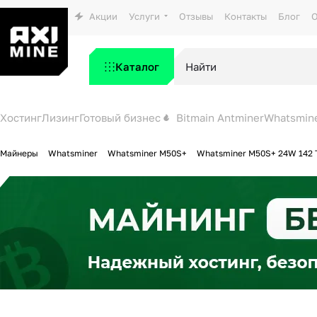
Акции
Услуги
Отзывы
Контакты
Блог
О
Каталог
Хостинг
Лизинг
Готовый бизнес
Bitmain Antminer
Whatsmin
Майнеры
Whatsminer
Whatsminer M50S+
Whatsminer M50S+ 24W 142 