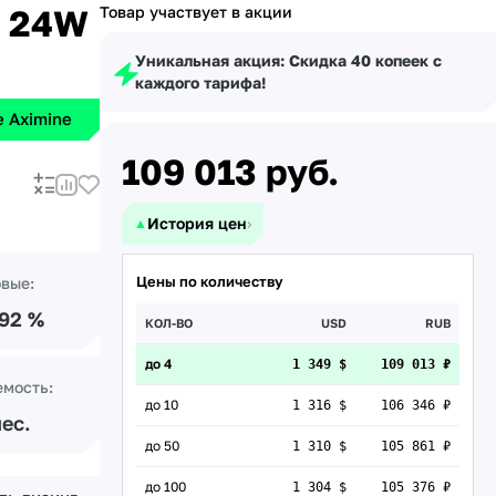
+ 24W
Товар участвует в акции
Уникальная акция: Скидка 40 копеек с
каждого тарифа!
 Aximine
109 013
руб.
История цен
›
▲
Цены по количеству
овые:
.92 %
КОЛ-ВО
USD
RUB
до 4
1 349 $
109 013 ₽
емость:
до 10
1 316 $
106 346 ₽
мес.
до 50
1 310 $
105 861 ₽
до 100
1 304 $
105 376 ₽