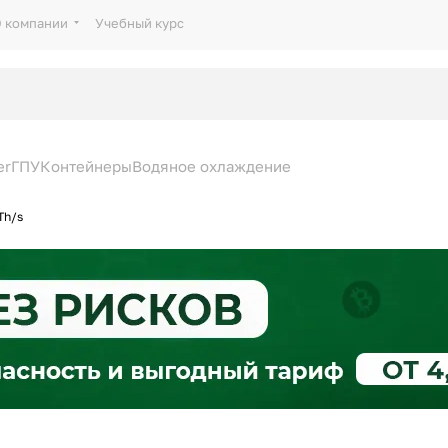
 компании
Учебный курс
er
ГПУ
Контейнеры
Водяное охлаждение
Th/s