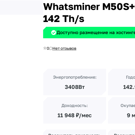
Whatsminer M50S
142 Th/s
Доступно размещение на хостинге
0
Нет отзывов
Энергопотребление:
Год
3408Вт
142
Доходность:
Окупа
11 948 ₽/мес
9 