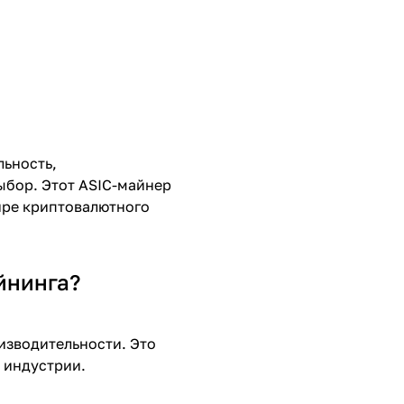
льность,
ыбор. Этот ASIC-майнер
мире криптовалютного
йнинга?
изводительности. Это
 индустрии.