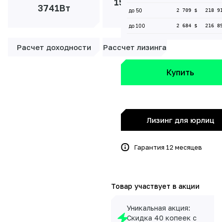
15 819 ₽/
3741Вт
до 50
2 709 $
218 9
мес
до 100
2 684 $
216 8
Расчет доходности
Рассчет лизинга
Купить
Лизинг для юрлиц
Гарантия 12 месяцев
Товар участвует в акции
Уникальная акция:
Скидка 40 копеек с