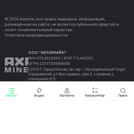
© 2026 Aximine: все права защищены. Информация,
размещённая на сайте, не является публичной офертой и
носит ознакомительный характер.
Политика конфиденциальности
ООО "АКСИМАЙН"
ИНН 9714019300 / КПП 771401001
ОГРН 1237700599608
125167, Город Москва, вн.тер. г. Муниципальный Округ
Хорошевский, ул Викторенко, дом 5, строение 1,
помещение 6/5
Каталог
Акции
Контакты
Калькулятор
Поиск