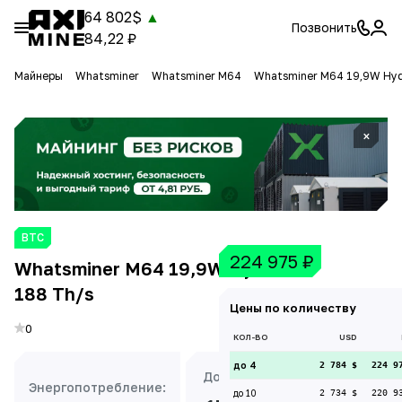
64 802$
▲
Позвонить
84,22 ₽
Майнеры
Whatsminer
Whatsminer M64
Whatsminer M64 19,9W Hyd
×
BTC
224 975
₽
Whatsminer M64 19,9W Hydro
188 Th/s
Цены по количеству
0
КОЛ-ВО
USD
до 4
2 784 $
224 9
Доходность:
Энергопотребление:
до 10
2 734 $
220 9