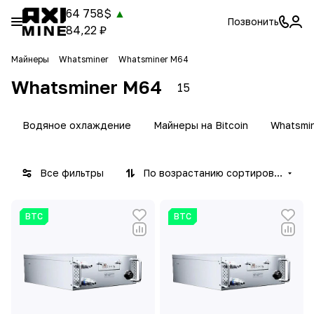
64 758$
▲
Позвонить
84,22 ₽
Майнеры
Whatsminer
Whatsminer M64
Whatsminer M64
15
Водяное охлаждение
Майнеры на Bitcoin
Whatsmi
Все фильтры
По возрастанию сортировки
BTC
BTC