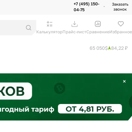
+7 (495) 150-
Заказать
звонок
04-75
Калькулятор
Прайс-лист
Сравнение
Избранное
65 050$
84,22 ₽
×