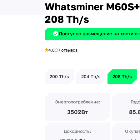
Whatsminer M60S+
208 Th/s
Доступно размещение на хостинге
4.8
7 отзывов
200 Th/s
204 Th/s
208 Th/s
Энергопотребление:
Год
3502Вт
85.
Доходность:
Окупа