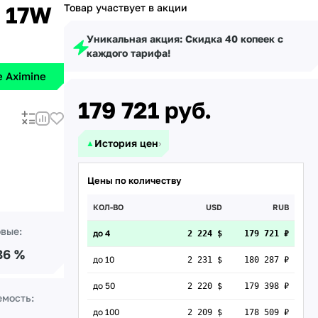
 17W
Товар участвует в акции
Уникальная акция: Скидка 40 копеек с
каждого тарифа!
 Aximine
179 721
руб.
История цен
›
▲
Цены по количеству
КОЛ-ВО
USD
RUB
овые:
до 4
2 224 $
179 721 ₽
86 %
до 10
2 231 $
180 287 ₽
до 50
2 220 $
179 398 ₽
емость:
до 100
2 209 $
178 509 ₽