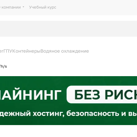
 компании
Учебный курс
er
ГПУ
Контейнеры
Водяное охлаждение
Th/s