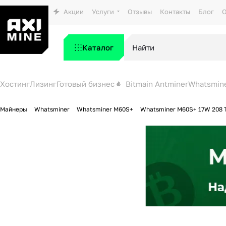
Акции
Услуги
Отзывы
Контакты
Блог
О
Каталог
Хостинг
Лизинг
Готовый бизнес
Bitmain Antminer
Whatsmin
Майнеры
Whatsminer
Whatsminer M60S+
Whatsminer M60S+ 17W 208 