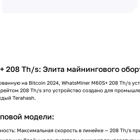
+ 208 Th/s: Элита майнингового обо
ванную на Bitcoin 2024, WhatsMiner M60S+ 208 Th/s ус
шрейтом 208 Th/s это устройство создано для промышл
ждый Terahash.
повой модели:
ость: Максимальная скорость в линейке — 208 Th/s при