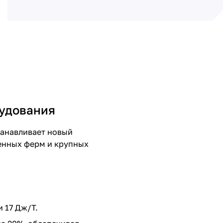
рудования
танавливает новый
енных ферм и крупных
 17 Дж/Т.