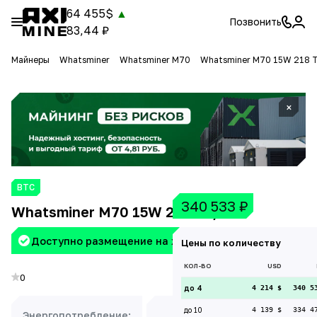
64 455$
▲
Позвонить
83,44 ₽
Майнеры
Whatsminer
Whatsminer M70
Whatsminer M70 15W 218 
×
BTC
340 533
₽
Whatsminer M70 15W 218 Th/s
Доступно размещение на хостинге Aximine
Цены по количеству
КОЛ-ВО
USD
0
до 4
4 214 $
340 5
до 10
4 139 $
334 4
Энергопотребление:
Доходность: