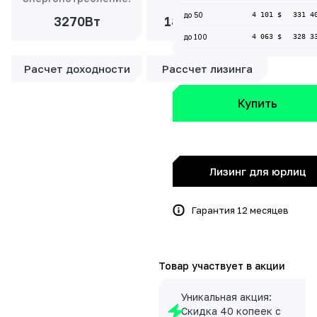
до 50
4 101 $
331 4
3270Вт
18 343 ₽/мес
до 100
4 063 $
328 3
Расчет доходности
Рассчет лизинга
Купить
Лизинг для юрлиц
Гарантия 12 месяцев
Товар участвует в акции
Уникальная акция:
Скидка 40 копеек с