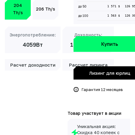
204
до 50
1 571 $
126 9
206 Th/s
Th/s
до 100
1 563 $
126 3
Энергопотребление:
Доходность:
Купить
4059Вт
17 165 ₽/мес
Расчет доходности
Рассчет лизинга
Лизинг для юрлиц
Гарантия 12 месяцев
Товар участвует в акции
Уникальная акция:
Скидка 40 копеек с