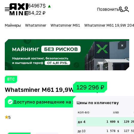
64967$
▲
Позвонить
84,22 ₽
Майнеры
Whatsminer
Whatsminer M61
Whatsminer M61 19,9W 204
×
BTC
129 296
₽
Whatsminer M61 19,9W 204 Th/s
Доступно размещение на хостинге Aximine
Цены по количеству
КОЛ-ВО
USD
5
до 4
1 600 $
129 2
до 10
1 578 $
127 5