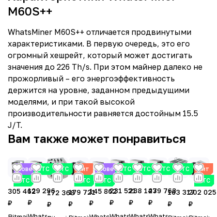
M60S++
WhatsMiner M60S++ отличается продвинутыми
характеристиками. В первую очередь, это его
огромный хешрейт, который может достигать
значения до 226 Th/s. При этом майнер далеко не
прожорливый – его энергоэффективность
держится на уровне, заданном предыдущими
моделями, и при такой высокой
производительности равняется достойным 15.5
J/T.
Вам также может понравиться
Советуем
BTC
BTC
Хит
Советуем
BTC
BTC
BTC
BTC
Хит
BTC
BTC
BTC
BTC
231 521
238 147
239 763
129 296
305 462
145 862
179 721
163 317
202 025
172 368
₽
₽
₽
₽
₽
₽
₽
₽
₽
₽
Whatsminer
Whatsminer
Whatsminer
Whatsminer
Bitmain
Whatsminer