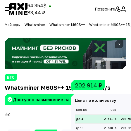
64 354$
▲
Позвонить
83,44 ₽
Майнеры
Whatsminer
Whatsminer M60S++
Whatsminer M60S++ 15
×
BTC
202 914
₽
Whatsminer M60S++ 15,5W 224 Th/s
Доступно размещение на хостинге Aximine
Цены по количеству
КОЛ-ВО
USD
0
до 4
2 511 $
202 9
до 10
2 530 $
204 4