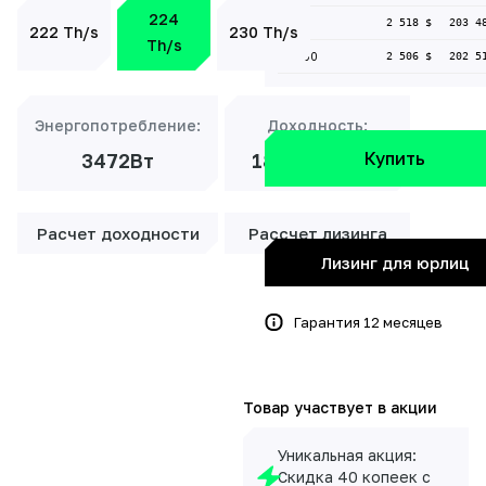
224
до 50
2 518 $
203 4
222 Th/s
230 Th/s
Th/s
до 100
2 506 $
202 5
Энергопотребление:
Доходность:
Купить
3472Вт
18 848 ₽/мес
Расчет доходности
Рассчет лизинга
Лизинг для юрлиц
Гарантия 12 месяцев
Товар участвует в акции
Уникальная акция:
Скидка 40 копеек с