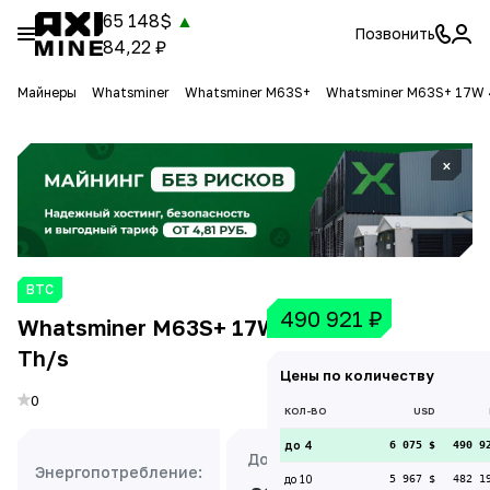
65 148$
▲
Позвонить
84,22 ₽
Майнеры
Whatsminer
Whatsminer M63S+
Whatsminer M63S+ 17W 
×
BTC
490 921
₽
Whatsminer M63S+ 17W 438
Th/s
Цены по количеству
0
КОЛ-ВО
USD
до 4
6 075 $
490 9
Доходность:
Энергопотребление:
до 10
5 967 $
482 1