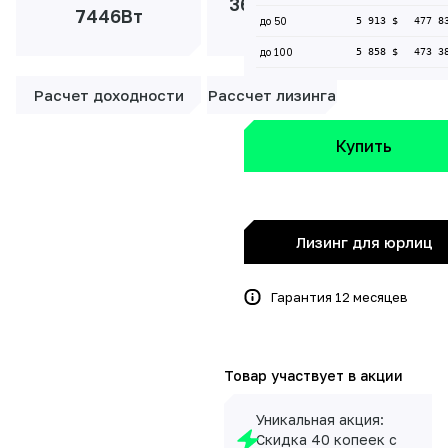
36 854 ₽/
7446Вт
до 50
5 913 $
477 8
мес
до 100
5 858 $
473 3
Расчет доходности
Рассчет лизинга
Купить
Лизинг для юрлиц
Гарантия 12 месяцев
Товар участвует в акции
Уникальная акция:
Скидка 40 копеек с