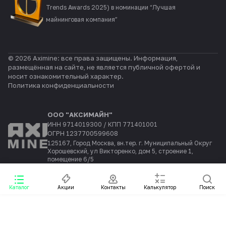
Trends Awards 2025) в номинации “Лучшая
майнинговая компания”
© 2026 Aximine: все права защищены. Информация,
размещённая на сайте, не является публичной офертой и
носит ознакомительный характер.
Политика конфиденциальности
ООО "АКСИМАЙН"
ИНН 9714019300 / КПП 771401001
ОГРН 1237700599608
125167, Город Москва, вн.тер. г. Муниципальный Округ
Хорошевский, ул Викторенко, дом 5, строение 1,
помещение 6/5
Каталог
Акции
Контакты
Калькулятор
Поиск