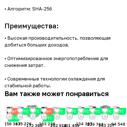
• Алгоритм: SHA-256
Преимущества:
• Высокая производительность, позволяющая
добиться больших доходов.
• Оптимизированное энергопотребление для
снижения затрат.
• Современные технологии охлаждения для
стабильной работы.
Вам также может понравиться
Хит
BTC
BTC
Хит
BTC
BTC
BTC
BTC
BTC
BTC
BTC
BTC
135 276
134 387
156 367
163 236
94 548
239 763
163 317
172 368
201 459
202 914