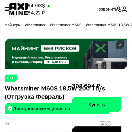
64763$
▲
Позвонить
84,22 ₽
Майнеры
Whatsminer
Whatsminer M60S
Whatsminer M60S 18,5W 2
×
BTC
308 694 ₽
Whatsminer M60S 18,5W 200 Th/s
(Отгрузка Февраль)
Купить
Доступно размещение на хостинге Aximine
0