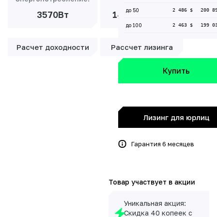
до 50
2 486 $
200 8
3570Вт
14 809 ₽/мес
до 100
2 463 $
199 0
Расчет доходности
Рассчет лизинга
Купить
Лизинг для юрлиц
Гарантия 6 месяцев
Товар участвует в акции
Уникальная акция:
Скидка 40 копеек с