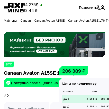
64 275$
▲
Позвонить
83,44 ₽
Майнеры
Canaan
Canaan Avalon A15SE
Canaan Avalon A15SE 176 T
×
BTC
206 389
₽
Canaan Avalon A15SE 176 Th/s
Доступно размещение на хостинге Aximine
Цены по количеству
КОЛ-ВО
USD
0
до 4
2 554 $
206 3
до 10
2 508 $
202 6
Энергопотребление:
Доходность: