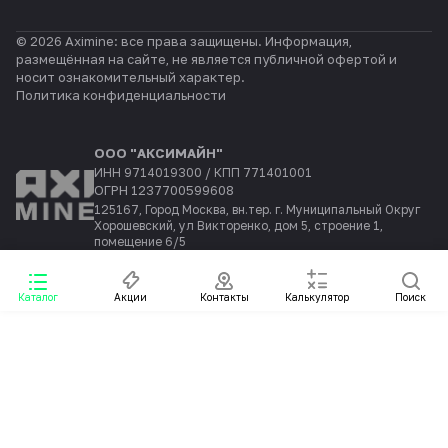
© 2026 Aximine: все права защищены. Информация,
размещённая на сайте, не является публичной офертой и
носит ознакомительный характер.
Политика конфиденциальности
ООО "АКСИМАЙН"
ИНН 9714019300 / КПП 771401001
ОГРН 1237700599608
125167, Город Москва, вн.тер. г. Муниципальный Округ
Хорошевский, ул Викторенко, дом 5, строение 1,
помещение 6/5
Каталог
Акции
Контакты
Калькулятор
Поиск