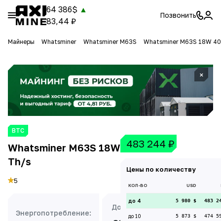
64 386$
▲
Позвонить
83,44 ₽
Майнеры
Whatsminer
Whatsminer M63S
Whatsminer M63S 18W 40
×
BTC
483 244
₽
Whatsminer M63S 18W 402
Th/s
Цены по количеству
5
КОЛ-ВО
USD
до 4
5 980 $
483 2
Доходность:
Энергопотребление:
до 10
5 873 $
474 5