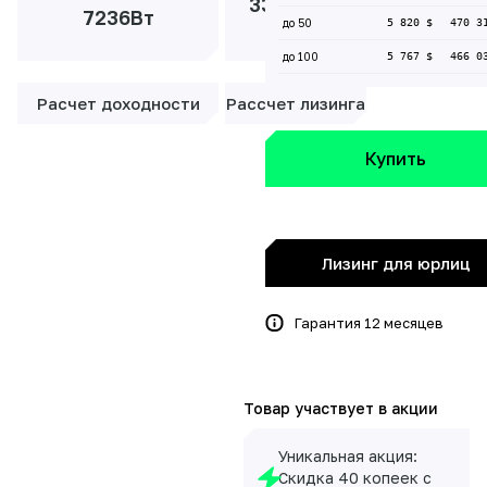
33 825 ₽/
7236Вт
до 50
5 820 $
470 3
мес
до 100
5 767 $
466 0
Расчет доходности
Рассчет лизинга
Купить
Лизинг для юрлиц
Гарантия 12 месяцев
Товар участвует в акции
Уникальная акция:
Скидка 40 копеек с