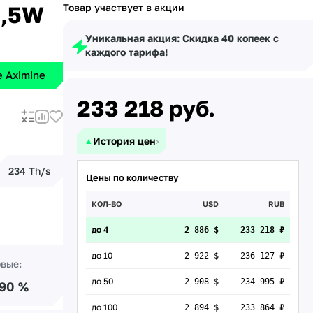
4,5W
Товар участвует в акции
Уникальная акция: Скидка 40 копеек с
каждого тарифа!
 Aximine
233 218
руб.
История цен
›
▲
234 Th/s
Цены по количеству
КОЛ-ВО
USD
RUB
до 4
2 886 $
233 218 ₽
до 10
2 922 $
236 127 ₽
овые:
до 50
2 908 $
234 995 ₽
.90 %
до 100
2 894 $
233 864 ₽