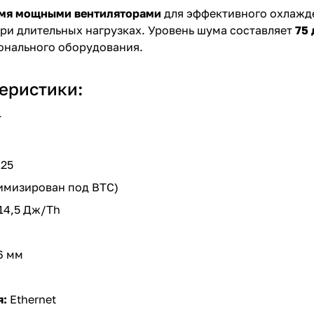
мя мощными вентиляторами
для эффективного охлажд
ри длительных нагрузках. Уровень шума составляет
75 
онального оборудования.
еристики:
T
0
025
имизирован под BTC)
14,5 Дж/Th
26 мм
я:
Ethernet