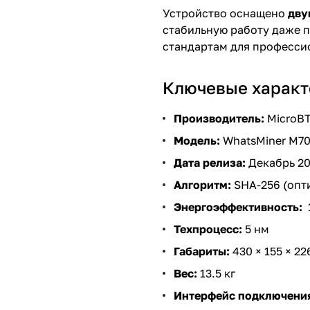
Устройство оснащено
дву
стабильную работу даже п
стандартам для професси
Ключевые характ
Производитель:
MicroB
Модель:
WhatsMiner M7
Дата релиза:
Декабрь 2
Алгоритм:
SHA-256 (опт
Энергоэффективность:
Техпроцесс:
5 нм
Габариты:
430 × 155 × 2
Вес:
13.5 кг
Интерфейс подключени