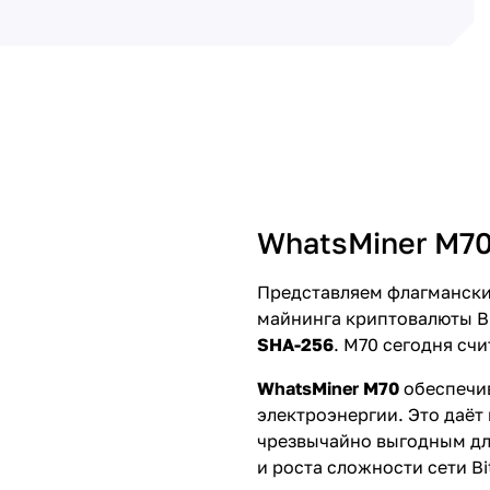
WhatsMiner M70
Представляем флагманск
майнинга криптовалюты B
SHA-256
. M70 сегодня сч
WhatsMiner M70
обеспечи
электроэнергии. Это даё
чрезвычайно выгодным дл
и роста сложности сети Bi