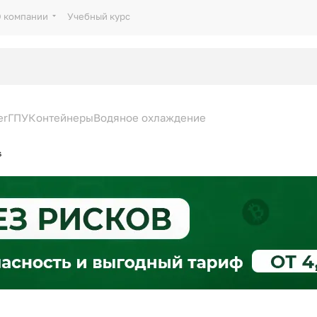
 компании
Учебный курс
er
ГПУ
Контейнеры
Водяное охлаждение
s