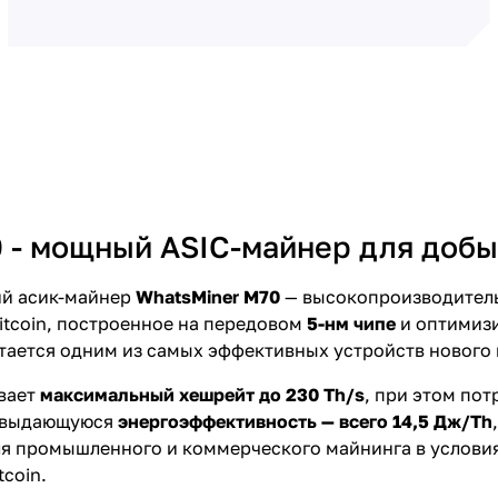
 - мощный ASIC-майнер для добыч
ий асик-майнер
WhatsMiner M70
— высокопроизводитель
itcoin, построенное на передовом
5-нм чипе
и оптимиз
итается одним из самых эффективных устройств нового
вает
максимальный хешрейт до 230 Th/s
, при этом пот
т выдающуюся
энергоэффективность — всего 14,5 Дж/Th
я промышленного и коммерческого майнинга в услови
tcoin.