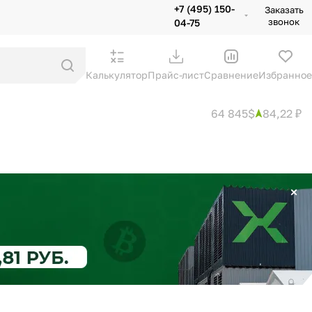
+7 (495) 150-
Заказать
звонок
04-75
Калькулятор
Прайс-лист
Сравнение
Избранное
64 845$
84,22 ₽
×