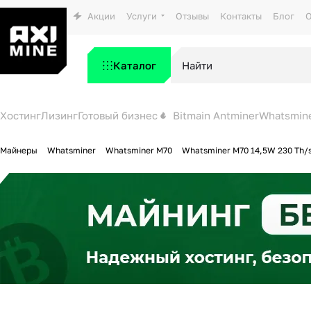
Акции
Услуги
Отзывы
Контакты
Блог
О
Каталог
Хостинг
Лизинг
Готовый бизнес
Bitmain Antminer
Whatsmin
Майнеры
Whatsminer
Whatsminer M70
Whatsminer M70 14,5W 230 Th/