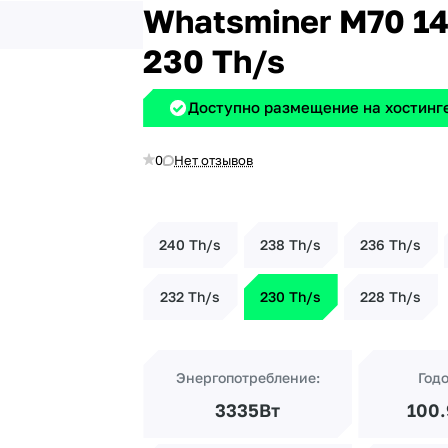
Whatsminer M70 1
230 Th/s
Доступно размещение на хостинге
0
Нет отзывов
240 Th/s
238 Th/s
236 Th/s
232 Th/s
230 Th/s
228 Th/s
Энергопотребление:
Год
3335Вт
100