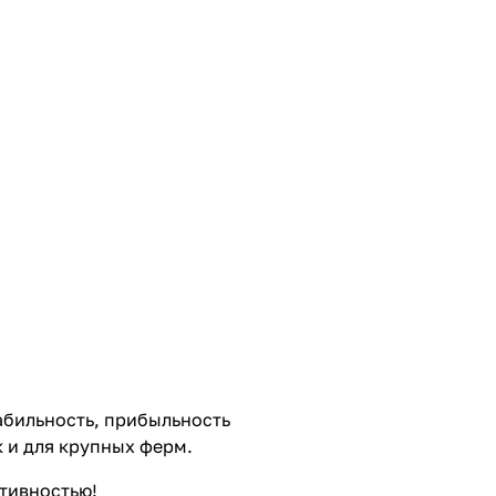
абильность, прибыльность
к и для крупных ферм.
тивностью!