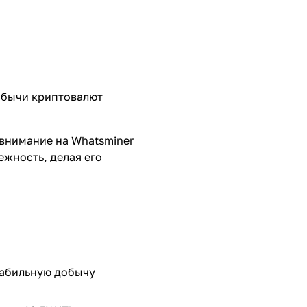
обычи криптовалют
 внимание на Whatsminer
ежность, делая его
табильную добычу