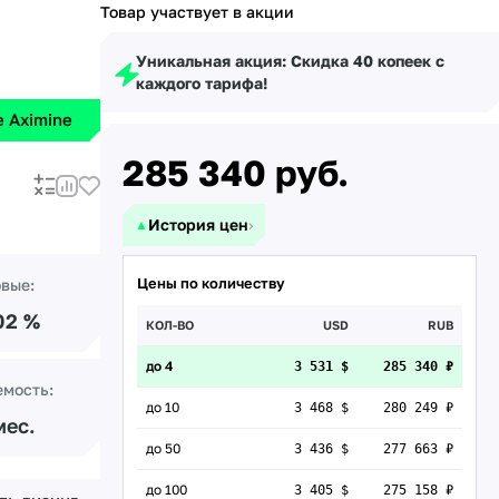
Товар участвует в акции
Уникальная акция: Скидка 40 копеек с
каждого тарифа!
 Aximine
285 340
руб.
История цен
›
▲
Цены по количеству
овые:
02 %
КОЛ-ВО
USD
RUB
до 4
3 531 $
285 340 ₽
емость:
до 10
3 468 $
280 249 ₽
мес.
до 50
3 436 $
277 663 ₽
до 100
3 405 $
275 158 ₽