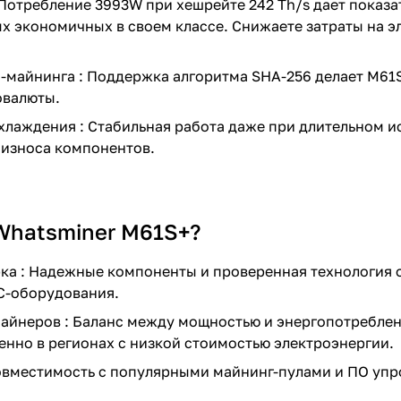
Потребление 3993W при хешрейте 242 Th/s дает показат
х экономичных в своем классе. Снижаете затраты на э
n-майнинга : Поддержка алгоритма SHA-256 делает M6
овалюты.
лаждения : Стабильная работа даже при длительном и
 износа компонентов.
Whatsminer M61S+?
а : Надежные компоненты и проверенная технология о
IC-оборудования.
майнеров : Баланс между мощностью и энергопотребле
енно в регионах с низкой стоимостью электроэнергии.
овместимость с популярными майнинг-пулами и ПО упр