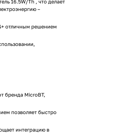
ель 16.5W/Th , что делает
лектроэнергию –
1S+ отличным решением
спользовании,
т бренда MicroBT,
нием позволяет быстро
ощает интеграцию в