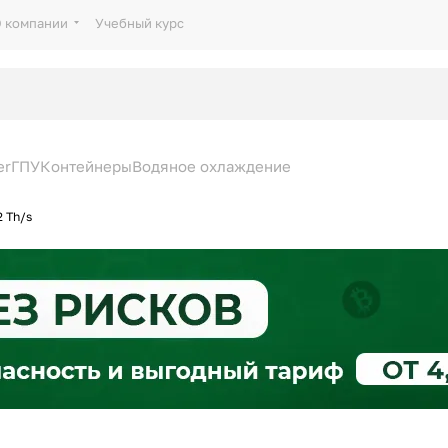
 компании
Учебный курс
er
ГПУ
Контейнеры
Водяное охлаждение
 Th/s