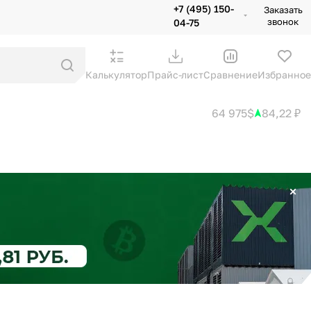
+7 (495) 150-
Заказать
звонок
04-75
Калькулятор
Прайс-лист
Сравнение
Избранное
64 975$
84,22 ₽
×