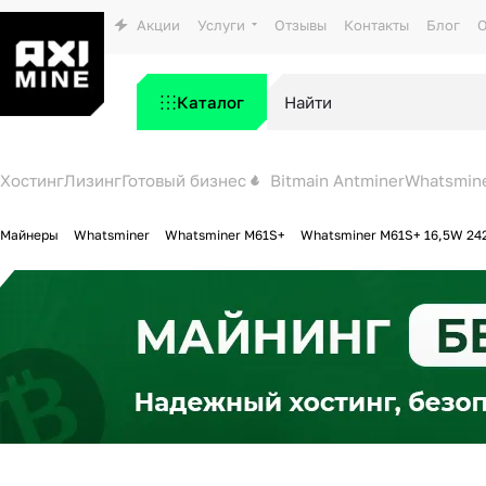
Акции
Услуги
Отзывы
Контакты
Блог
О
Каталог
Хостинг
Лизинг
Готовый бизнес
Bitmain Antminer
Whatsmin
Майнеры
Whatsminer
Whatsminer M61S+
Whatsminer M61S+ 16,5W 242