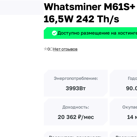
Whatsminer M61S+
16,5W 242 Th/s
Доступно размещение на хостинге
0
Нет отзывов
Энергопотребление:
Год
3993Вт
90.
Доходность:
Окупа
20 362 ₽/мес
14 