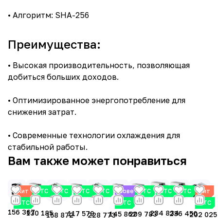
• Алгоритм: SHA-256
Преимущества:
• Высокая производительность, позволяющая
добиться больших доходов.
• Оптимизированное энергопотребление для
снижения затрат.
• Современные технологии охлаждения для
стабильной работы.
Вам также может понравиться
Хит
BTC
BTC
BTC
BTC
Советуем
BTC
BTC
BTC
Хит
BTC
BTC
BTC
156 367
234 834
130 185
117 579
236 450
145 862
209 783
202 025
228 773
158 872