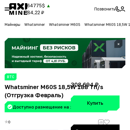
64775$
▲
Позвонить
84,22 ₽
Майнеры
Whatsminer
Whatsminer M60S
Whatsminer M60S 18,5W 1
×
BTC
308 694 ₽
Whatsminer M60S 18,5W 188 Th/s
(Отгрузка Февраль)
Купить
Доступно размещение на хостинге Aximine
0