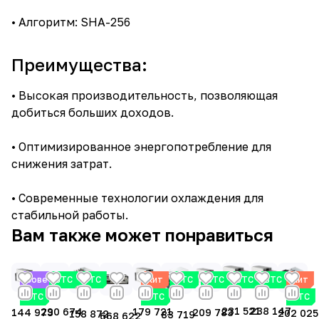
• Алгоритм: SHA-256
Преимущества:
• Высокая производительность, позволяющая
добиться больших доходов.
• Оптимизированное энергопотребление для
снижения затрат.
• Современные технологии охлаждения для
стабильной работы.
Вам также может понравиться
Советуем
BTC
BTC
Хит
BTC
BTC
BTC
BTC
Хит
BTC
BTC
BTC
231 521
238 147
290 674
179 721
144 973
209 783
202 025
158 872
83 719
668 622