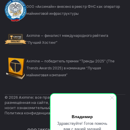
ООО «Аксимайн» внесено в реестр ФНС как оператор
майнинговой инфраструктуры
Aximine — финалист международного рейтинга
"Лучший Хостинг"
Aximine — победитель премии "Тренды 2025" (The
Trends Awards 2025) в номинации “Лучшая
майнинговая компания”
© 2026 Aximine: все права защищены. Информация,
размещённая на сайте, не является публичной офертой и
носит ознакомительный характер.
Политика конфиденциальности
Владимир
Здравствуйте! Готов помочь
вам с вашей задачей
ООО "АКСИМАЙН"