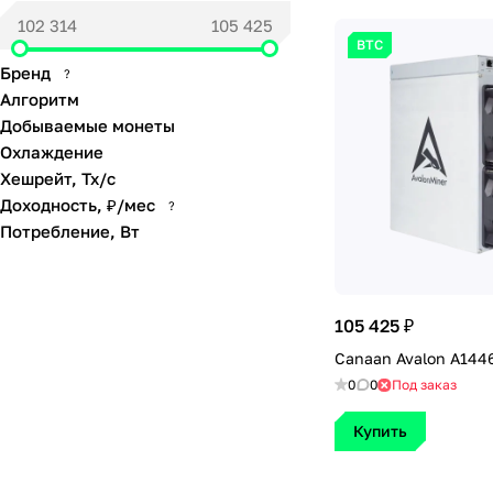
BTC
Бренд
?
Алгоритм
Добываемые монеты
Охлаждение
Хешрейт, Тх/с
Доходность, ₽/мес
?
Потребление, Вт
105 425 ₽
Canaan Avalon A1446
0
0
Под заказ
Купить