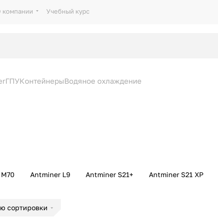
 компании
Учебный курс
er
ГПУ
Контейнеры
Водяное охлаждение
 M70
Antminer L9
Antminer S21+
Antminer S21 XP
ию сортировки