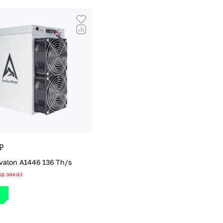
₽
valon A1446 136 Th/s
д заказ