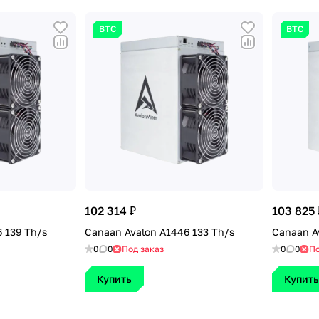
BTC
BTC
102 314 ₽
103 825 
 139 Th/s
Canaan Avalon A1446 133 Th/s
Canaan A
0
0
Под заказ
0
0
По
Купить
Купить