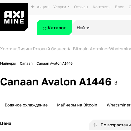
Акции
Услуги
Отзывы
Контакты
Блог
О
Каталог
Хостинг
Лизинг
Готовый бизнес
Bitmain Antminer
Whatsmin
Майнеры
Canaan
Canaan Avalon A1446
Canaan Avalon A1446
3
Водяное охлаждение
Майнеры на Bitcoin
Whatsminer
Цена
По возрастан