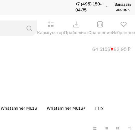
+7 (495) 150-
Заказать
звонок
04-75
Калькулятор
Прайс-лист
Сравнение
Избранное
64 515$
82,95 ₽
Whatsminer M61S
Whatsminer M61S+
ГПУ