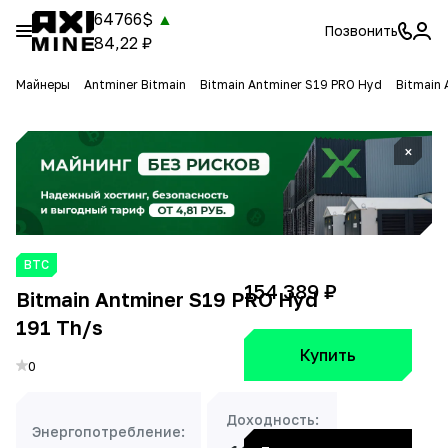
64766$
▲
Позвонить
84,22 ₽
Майнеры
Antminer Bitmain
Bitmain Antminer S19 PRO Hyd
Bitmain 
×
BTC
154 389 ₽
Bitmain Antminer S19 PRO Hyd
191 Th/s
Купить
0
Доходность:
Энергопотребление: