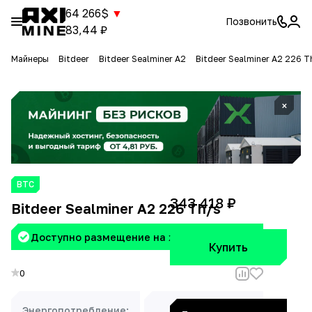
64 266$
▼
Позвонить
83,44 ₽
Майнеры
Bitdeer
Bitdeer Sealminer A2
Bitdeer Sealminer A2 226 T
×
BTC
343 418 ₽
Bitdeer Sealminer A2 226 Th/s
Доступно размещение на хостинге Aximine
Купить
0
Энергопотребление:
Доходность: