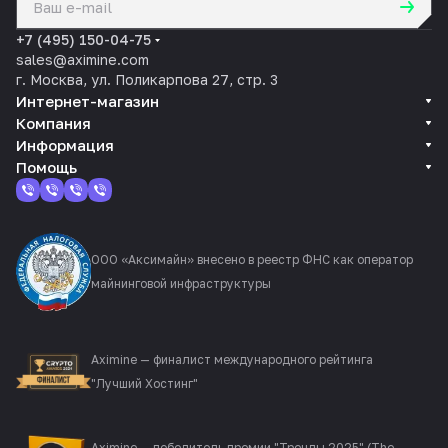
политикой конфиденциальности
+7 (495) 150-04-75
sales@aximine.com
г. Москва, ул. Поликарпова 27, стр. 3
Интернет-магазин
Компания
Информация
Помощь
ООО «Аксимайн» внесено в реестр ФНС как оператор
майнинговой инфраструктуры
Aximine — финалист международного рейтинга
"Лучший Хостинг"
Aximine — победитель премии "Тренды 2025" (The