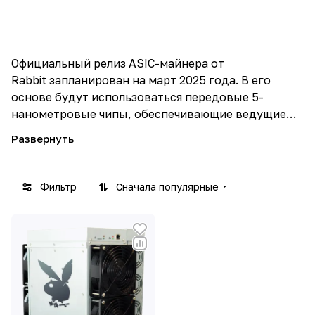
Официальный релиз ASIC-майнера от
Rabbit запланирован на март 2025 года. В его
основе будут использоваться передовые 5-
нанометровые чипы, обеспечивающие ведущие
показатели по энергоэффективности и
производительности добычи криптовалют.
Помимо этого, устройство поддерживает
функцию двойного майнинга, позволяющую
Фильтр
Сначала популярные
пользователям одновременно добывать токены
Dogecoin и Rabbit, тем самым увеличивая
потенциальную прибыль.
Запуск Rabbit R8 подчеркивает стремление
разработчиков к созданию
высокопроизводительного оборудования для