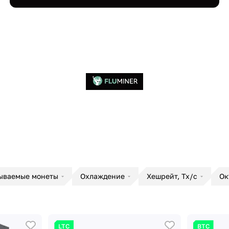
ываемые монеты
Охлаждение
Хешрейт, Тх/с
Ок
LTC
BTC