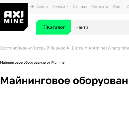
Акции
Услуги
Отзывы
Контакты
Блог
О
Каталог
Хостинг
Лизинг
Готовый бизнес
Bitmain Antminer
Whatsmin
Майнинговое оборуование от Fluminer
Майнинговое оборуовани