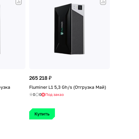
265 218 ₽
рузка
Fluminer L1 5,3 Gh/s (Отгрузка Май)
0
0
Под заказ
Купить