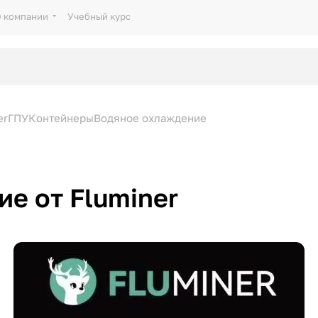
 компании
Учебный курс
er
ГПУ
Контейнеры
Водяное охлаждение
е от Fluminer