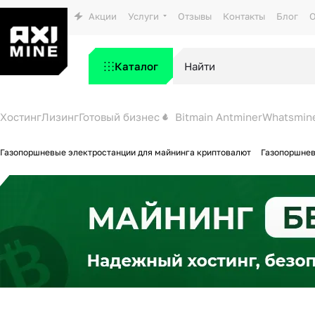
Акции
Услуги
Отзывы
Контакты
Блог
О
Каталог
Хостинг
Лизинг
Готовый бизнес
Bitmain Antminer
Whatsmin
Газопоршневые электростанции для майнинга криптовалют
Газопоршнев