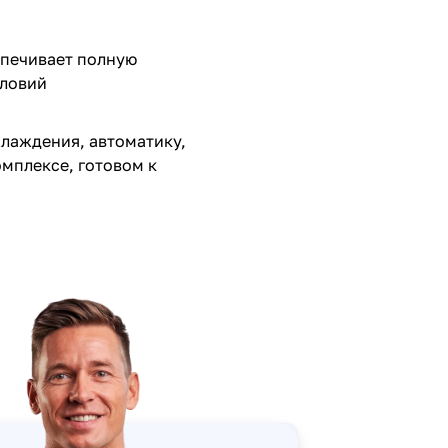
спечивает полную
словий
хлаждения, автоматику,
омплексе, готовом к