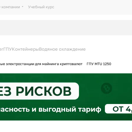
 компании
Учебный курс
er
ГПУ
Контейнеры
Водяное охлаждение
ые электростанции для майнинга криптовалют
ГПУ MTU 1250