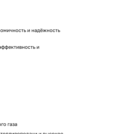
ономичность и надёжность
оэффективность и
го газа
ы топливоподачи и высокое