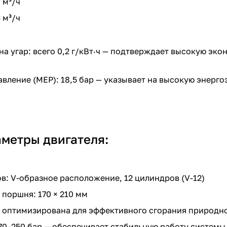
 м³/ч
 м³/ч
на угар: всего 0,2 г/кВт·ч — подтверждает высокую эк
вление (MEP): 18,5 бар — указывает на высокую энерг
аметры двигателя:
: V-образное расположение, 12 цилиндров (V-12)
 поршня: 170 × 210 мм
 — оптимизирована для эффективного сгорания природно
170–250 бар — обеспечивает стабильную работу систем