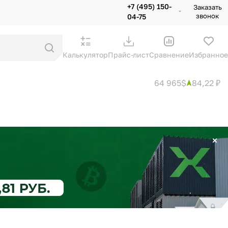
+7 (495) 150-
Заказать
звонок
04-75
Калькулятор
Прайс-лист
Сравнение
Избранное
64 965$
84,22 ₽
×