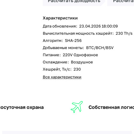
Рассчитать доходность
Рассчита
Характеристики
Дата обновления
:
23.04.2026 18:00:09
Вычислительная мощность хэшрейт
:
230 Th/s
Алгоритм
:
SHA-256
Добываемые монеты
:
BTC/BCH/BSV
Питание
:
220V Однофазное
Охлаждение
:
Воздушное
Хешрейт, Тх/с
:
230
Все характеристики
осуточная охрана
Собственная логи