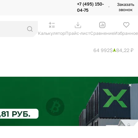
+7 (495) 150-
Заказать
звонок
04-75
Калькулятор
Прайс-лист
Сравнение
Избранное
64 992$
84,22 ₽
×