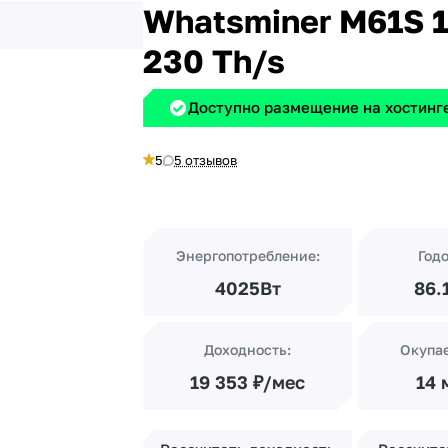
Whatsminer M61S 
230 Th/s
Доступно размещение на хостинге
5
5 отзывов
Энергопотребление:
Год
4025Вт
86.
Доходность:
Окупа
19 353 ₽/мес
14 