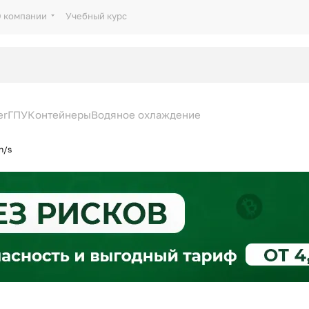
 компании
Учебный курс
er
ГПУ
Контейнеры
Водяное охлаждение
h/s