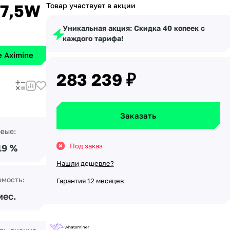
17,5W
Товар участвует в акции
Уникальная акция: Скидка 40 копеек с
каждого тарифа!
 Aximine
283 239 ₽
Заказать
овые:
Под заказ
19 %
Нашли дешевле?
емость:
Гарантия 12 месяцев
мес.