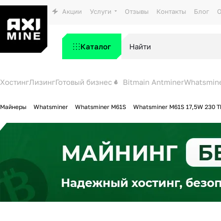
Акции
Услуги
Отзывы
Контакты
Блог
О
Каталог
Хостинг
Лизинг
Готовый бизнес
Bitmain Antminer
Whatsmin
Майнеры
Whatsminer
Whatsminer M61S
Whatsminer M61S 17,5W 230 T