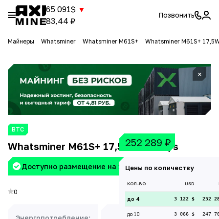
65 091$
▼
Позвонить
83,44 ₽
Майнеры
Whatsminer
Whatsminer M61S+
Whatsminer M61S+ 17,5W
×
BTC
252 289
₽
Whatsminer M61S+ 17,5W 220 Th/s
Доступно размещение на хостинге Aximine
Цены по количеству
КОЛ-ВО
USD
0
до 4
3 122 $
252 2
до 10
3 066 $
247 7
Энергопотребление:
Доходность: