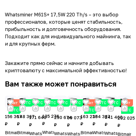
Whatsminer M61S+ 17,5W 220 Th/s – это выбор
профессионалов, которые ценят стабильность,
прибыльность и долговечность оборудования.
Подходит как для индивидуального майнинга, так
и для крупных ферм.
Закажите прямо сейчас и начните добывать
криптовалюту с максимальной эффективностью!
Вам также может понравиться
Хит
BTC
BTC
BTC
BTC
BTC
Хит
BTC
BTC
Хит
BTC
BTC
BTC
135 276
134 387
156 367
163 236
148 367
241 460
171 640
290 674
99 073
202 025
₽
₽
₽
₽
₽
₽
₽
₽
₽
₽
Whatsminer
Whatsminer
Bitmain
Bitmain
Bitmain
Whatsminer
Whatsminer
Whatsminer
Whatsminer
Bitmain