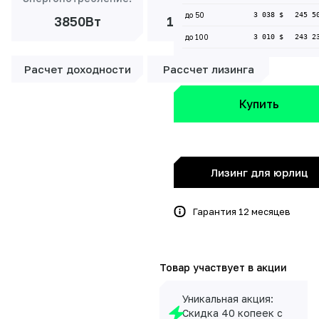
до 50
3 038 $
245 5
3850Вт
18 511 ₽/мес
до 100
3 010 $
243 2
Расчет доходности
Рассчет лизинга
Купить
Лизинг для юрлиц
Гарантия 12 месяцев
Товар участвует в акции
Уникальная акция:
Скидка 40 копеек с