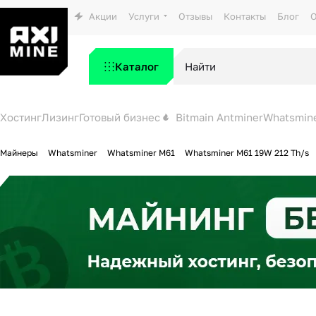
Акции
Услуги
Отзывы
Контакты
Блог
О
Каталог
Хостинг
Лизинг
Готовый бизнес
Bitmain Antminer
Whatsmin
Майнеры
Whatsminer
Whatsminer M61
Whatsminer M61 19W 212 Th/s