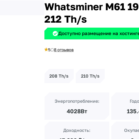
Whatsminer M61 1
212 Th/s
Доступно размещение на хостинге
5
8 отзывов
208 Th/s
210 Th/s
Энергопотребление:
Год
4028Вт
135
Доходность:
Окупа