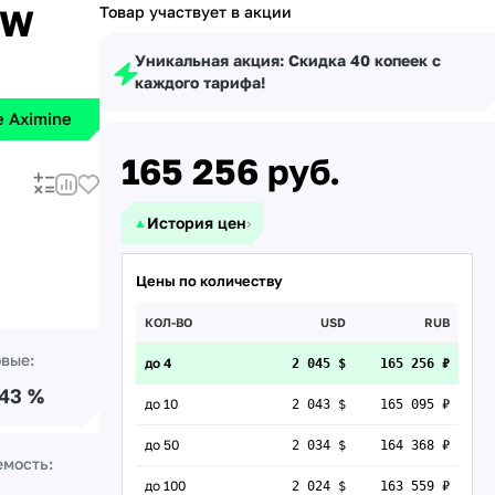
9W
Товар участвует в акции
Уникальная акция: Скидка 40 копеек с
каждого тарифа!
 Aximine
165 256
руб.
История цен
›
▲
Цены по количеству
КОЛ-ВО
USD
RUB
овые:
до 4
2 045 $
165 256 ₽
.43 %
до 10
2 043 $
165 095 ₽
до 50
2 034 $
164 368 ₽
емость:
до 100
2 024 $
163 559 ₽