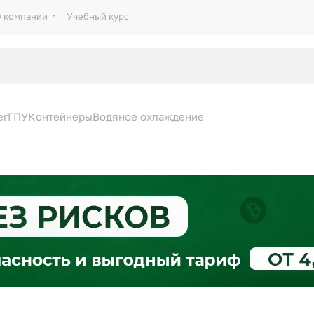
 компании
Учебный курс
er
ГПУ
Контейнеры
Водяное охлаждение