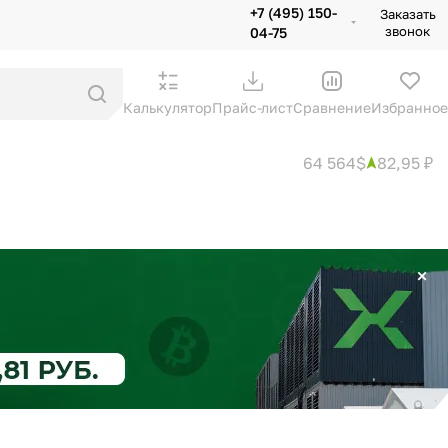
+7 (495) 150-
Заказать
звонок
04-75
Калькулятор
Прайс-лист
Сравнение
Избранное
64 564$
82,95 ₽
×