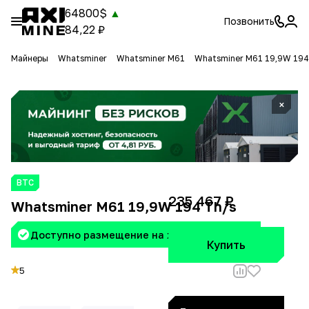
64800$
▲
Позвонить
84,22 ₽
Майнеры
Whatsminer
Whatsminer M61
Whatsminer M61 19,9W 194
×
BTC
235 467 ₽
Whatsminer M61 19,9W 194 Th/s
Доступно размещение на хостинге Aximine
Купить
5