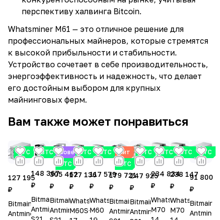
перспективу халвинга Bitcoin.
Whatsminer M61 — это отличное решение для
профессиональных майнеров, которые стремятся
к высокой прибыльности и стабильности.
Устройство сочетает в себе производительность,
энергоэффективность и надежность, что делает
его достойным выбором для крупных
майнинговых ферм.
Вам также может понравиться
BTC
BTC
Советуем
BTC
BTC
Хит
BTC
BTC
BTC
BTC
BTC
BTC
148 367
234 834
238 147
117 579
305 462
177 136
179 721
247 925
91 800
127 195
₽
₽
₽
₽
₽
₽
₽
₽
₽
₽
Bitmain
Whatsminer
Whatsminer
Whatsminer
Bitmain
Whatsminer
Bitmain
Bitmain
Bitmain
Bitmain
Antminer
M70
M70
M60
Antminer
M60S+
Antminer
Antminer
Antminer
Antminer
S21+
14,5W
14,5W
19,9W
S21