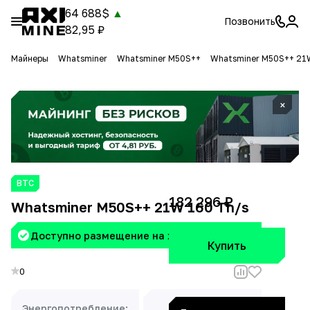
64 688$
▲
Позвонить
82,95 ₽
Майнеры
Whatsminer
Whatsminer M50S++
Whatsminer M50S++ 21
×
BTC
182 296 ₽
Whatsminer M50S++ 21W 160 Th/s
Доступно размещение на хостинге Aximine
Купить
0
Энергопотребление:
Доходность: