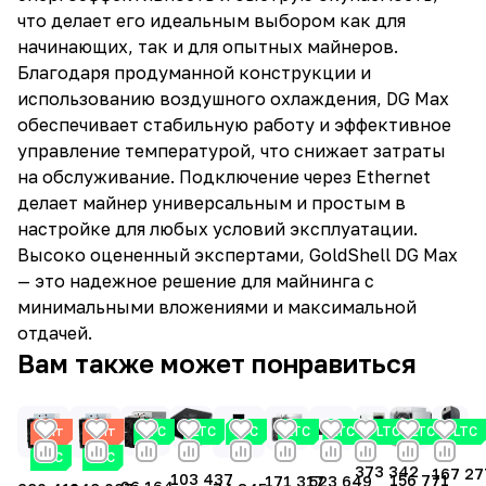
что делает его идеальным выбором как для
начинающих, так и для опытных майнеров.
Благодаря продуманной конструкции и
использованию воздушного охлаждения, DG Max
обеспечивает стабильную работу и эффективное
управление температурой, что снижает затраты
на обслуживание. Подключение через Ethernet
делает майнер универсальным и простым в
настройке для любых условий эксплуатации.
Высоко оцененный экспертами, GoldShell DG Max
— это надежное решение для майнинга с
минимальными вложениями и максимальной
отдачей.
Вам также может понравиться
Хит
Хит
LTC
LTC
LTC
LTC
LTC
LTC
LTC
LTC
LTC
LTC
373 342
167 27
103 437
156 771
171 317
523 649