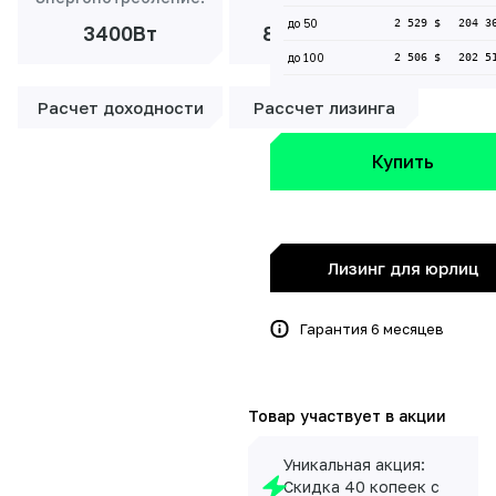
до 50
2 529 $
204 3
3400Вт
8 534 ₽/мес
до 100
2 506 $
202 5
Расчет доходности
Рассчет лизинга
Купить
Лизинг для юрлиц
Гарантия 6 месяцев
Товар участвует в акции
Уникальная акция:
Скидка 40 копеек с