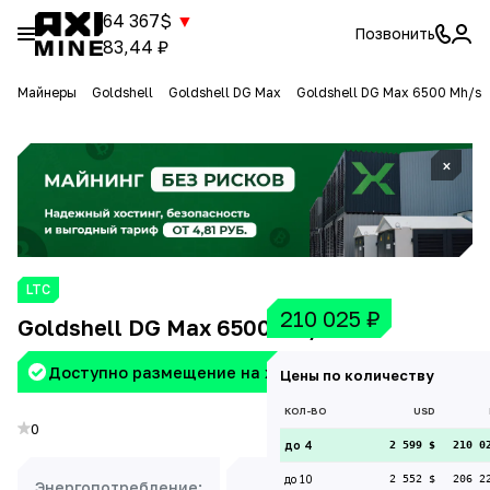
64 367$
▼
Позвонить
83,44 ₽
Майнеры
Goldshell
Goldshell DG Max
Goldshell DG Max 6500 Mh/s
×
LTC
210 025
₽
Goldshell DG Max 6500 Mh/s
Доступно размещение на хостинге Aximine
Цены по количеству
КОЛ-ВО
USD
0
до 4
2 599 $
210 0
до 10
2 552 $
206 2
Энергопотребление:
Доходность: