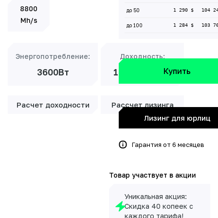
8800
до 50
1 290 $
104 2
Mh/s
до 100
1 284 $
103 7
Энергопотребление:
Доходность:
Купить
3600Вт
12 210 ₽/мес
Расчет доходности
Рассчет лизинга
Лизинг для юрлиц
Гарантия от 6 месяцев
Товар участвует в акции
Уникальная акция:
Скидка 40 копеек с
каждого тарифа!