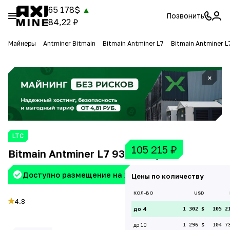
65 178$
▲
Позвонить
84,22 ₽
Майнеры
Antminer Bitmain
Bitmain Antminer L7
Bitmain Antminer 
×
LTC
105 215
₽
Bitmain Antminer L7 9300 Mh/s
Доступно размещение на хостинге Aximine
Цены по количеству
КОЛ-ВО
USD
4.8
до 4
1 302 $
105 2
до 10
1 296 $
104 7