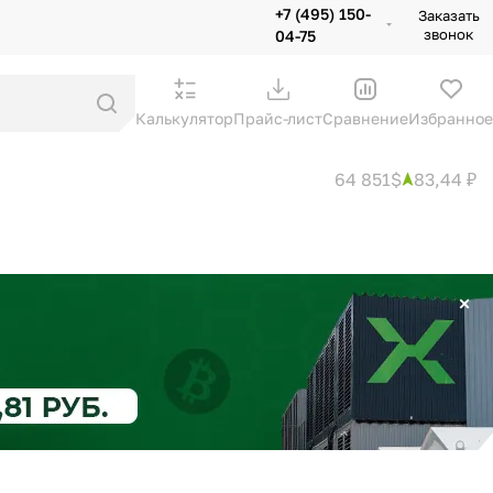
+7 (495) 150-
Заказать
звонок
04-75
Калькулятор
Прайс-лист
Сравнение
Избранное
64 851$
83,44 ₽
×