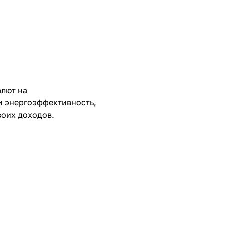
алют на
 и энергоэффективность,
воих доходов.