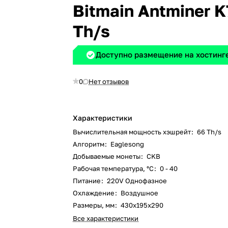
Bitmain Antminer K
Th/s
Доступно размещение на хостинге
0
Нет отзывов
Характеристики
Вычислительная мощность хэшрейт
:
66 Th/s
Алгоритм
:
Eaglesong
Добываемые монеты
:
CKB
Рабочая температура, °C
:
0 - 40
Питание
:
220V Однофазное
Охлаждение
:
Воздушное
Размеры, мм
:
430x195x290
Все характеристики