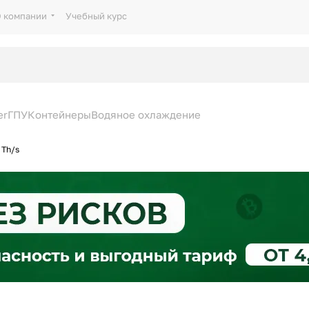
 компании
Учебный курс
er
ГПУ
Контейнеры
Водяное охлаждение
 Th/s