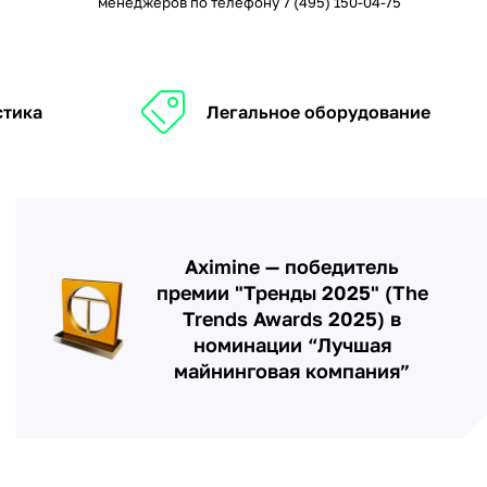
менеджеров по телефону
7 (495) 150-04-75
стика
Легальное оборудование
Aximine — победитель
премии "Тренды 2025" (The
Trends Awards 2025) в
номинации “Лучшая
майнинговая компания”