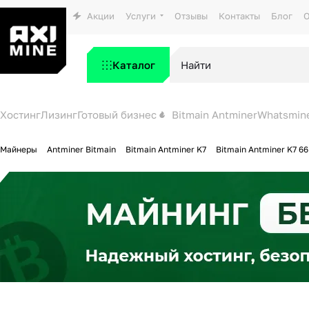
Акции
Услуги
Отзывы
Контакты
Блог
О
Каталог
Хостинг
Лизинг
Готовый бизнес
Bitmain Antminer
Whatsmin
Майнеры
Antminer Bitmain
Bitmain Antminer K7
Bitmain Antminer K7 66