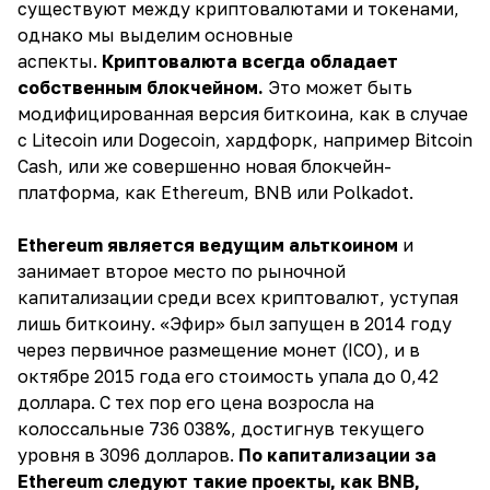
существуют между криптовалютами и токенами,
однако мы выделим основные
аспекты.
Криптовалюта всегда обладает
собственным блокчейном.
Это может быть
модифицированная версия биткоина, как в случае
с Litecoin или Dogecoin, хардфорк, например Bitcoin
Cash, или же совершенно новая блокчейн-
платформа, как Ethereum, BNB или Polkadot.
Ethereum является ведущим альткоином
и
занимает второе место по рыночной
капитализации среди всех криптовалют, уступая
лишь биткоину. «Эфир» был запущен в 2014 году
через первичное размещение монет (ICO), и в
октябре 2015 года его стоимость упала до 0,42
доллара. С тех пор его цена возросла на
колоссальные 736 038%, достигнув текущего
уровня в 3096 долларов.
По капитализации за
Ethereum следуют такие проекты, как BNB,