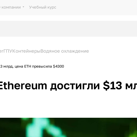
 компании
Учебный курс
er
ГПУ
Контейнеры
Водяное охлаждение
3 млрд, цена ETH превысила $4300
thereum достигли $13 м