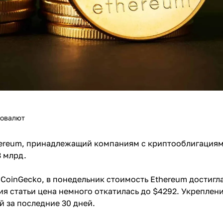
товалют
reum, принадлежащий компаниям с криптооблигациями,
3 млрд.
CoinGecko, в понедельник стоимость Ethereum достигла
я статьи цена немного откатилась до $4292. Укреплен
 за последние 30 дней.