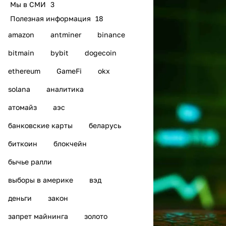
Мы в СМИ
3
Полезная информация
18
amazon
antminer
binance
bitmain
bybit
dogecoin
ethereum
GameFi
okx
solana
аналитика
атомайз
аэс
банковские карты
беларусь
биткоин
блокчейн
бычье ралли
выборы в америке
вэд
деньги
закон
запрет майнинга
золото