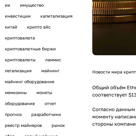
ии
имущество
инвестиции
капитализация
китай
крипто айс
криптовалюта
криптовалютные биржи
криптовалюты
ламмис
легализация
майнинг
Новости мира крип
майнинг оборудование
Общий объём Ethe
мемкоины
монеты
соответствует $1
оборудование
отчет
Согласно данным 
прогноз
разработчики
моменту написани
стороны компаний
реестр майнеров
рынок