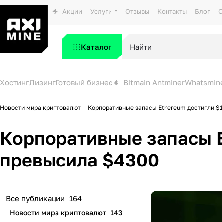
Акции
Услуги
Отзывы
Контакты
Блог
О
Каталог
Хостинг
Лизинг
Готовый бизнес
Bitmain Antminer
Whatsmin
Новости мира криптовалют
Корпоративные запасы Ethereum достигли $1
Корпоративные запасы E
превысила $4300
Все публикации
164
Новости мира криптовалют
143