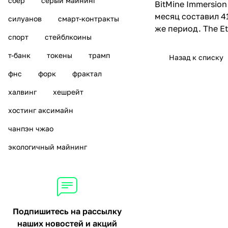
сбер
серый майнинг
BitMine Immersion
месяц составил 4
силуанов
смарт-контракты
же период. The Et
спорт
стейблкоины
т-банк
токены
трамп
Назад к списку
фнс
форк
фрактал
халвинг
хешрейт
хостинг аксимайн
чанпэн чжао
экологичный майнинг
Подпишитесь на рассылку
наших новостей и акций