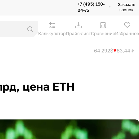
+7 (495) 150-
Заказать
звонок
04-75
Калькулятор
Прайс-лист
Сравнение
Избранное
64 292$
83,44 ₽
лрд, цена ETH