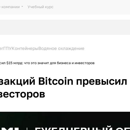
 компании
Учебный курс
er
ГПУ
Контейнеры
Водяное охлаждение
ил $15 млрд: что это значит для бизнеса и инвесторов
акций Bitcoin превысил 
нвесторов