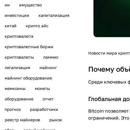
ии
имущество
инвестиции
капитализация
китай
крипто айс
криптовалюта
криптовалютные биржи
Новости мира крип
криптовалюты
ламмис
Почему объё
легализация
майнинг
майнинг оборудование
Среди ключевых ф
мемкоины
монеты
Глобальная до
оборудование
отчет
прогноз
разработчики
Bitcoin позволяе
ограничений. Это
реестр майнеров
рынок