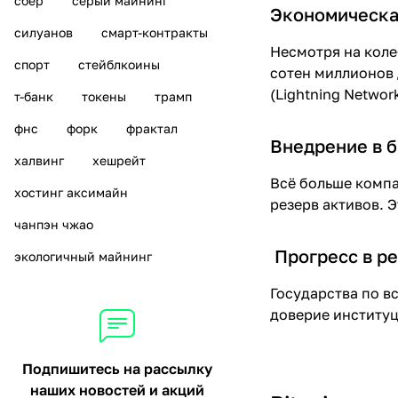
сбер
серый майнинг
Экономическа
силуанов
смарт-контракты
Несмотря на коле
спорт
стейблкоины
сотен миллионов 
(Lightning Network
т-банк
токены
трамп
фнс
форк
фрактал
Внедрение в 
халвинг
хешрейт
Всё больше компа
хостинг аксимайн
резерв активов. 
чанпэн чжао
Прогресс в р
экологичный майнинг
Государства по в
доверие институц
Подпишитесь на рассылку
наших новостей и акций