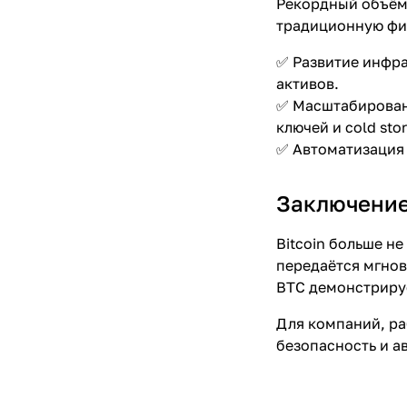
Рекордный объём 
традиционную фин
✅ Развитие инфра
активов.
✅ Масштабировани
ключей и cold sto
✅ Автоматизация 
Заключени
Bitcoin больше н
передаётся мгнов
BTC демонстрируе
Для компаний, ра
безопасность и а