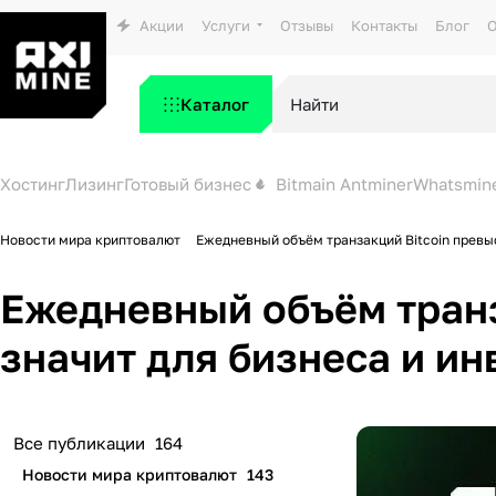
Акции
Услуги
Отзывы
Контакты
Блог
О
Каталог
Хостинг
Лизинг
Готовый бизнес
Bitmain Antminer
Whatsmin
Новости мира криптовалют
Ежедневный объём транзакций Bitcoin превыс
Ежедневный объём транз
значит для бизнеса и и
Все публикации
164
Новости мира криптовалют
143