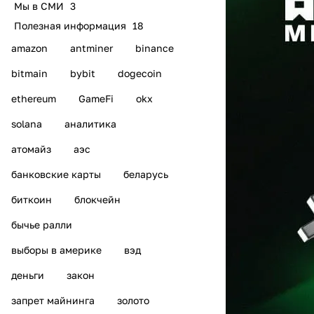
Мы в СМИ
3
Полезная информация
18
amazon
antminer
binance
bitmain
bybit
dogecoin
ethereum
GameFi
okx
solana
аналитика
атомайз
аэс
банковские карты
беларусь
биткоин
блокчейн
бычье ралли
выборы в америке
вэд
деньги
закон
запрет майнинга
золото